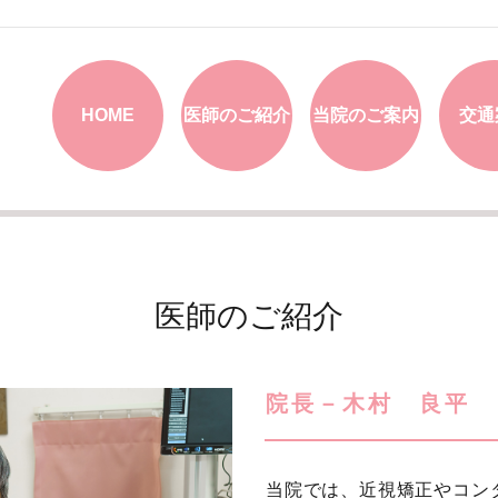
HOME
医師のご紹介
当院のご案内
交通
医師のご紹介
院長－木村 良平
当院では、近視矯正やコン