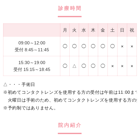
診療時間
月
火
水
木
金
土
日
祝
09:00～12:00
◯
◯
◯
◯
◯
◯
×
×
受付 8:45～11:45
15:30～19:00
◯
△
◯
◯
◯
×
×
×
受付 15:15～18:45
△・・・手術日
※初めてコンタクトレンズを使用する方の受付は午前は11:00まで
火曜日は手術のため、初めてコンタクトレンズを使用する方の受
※予約制ではありません。
院内紹介